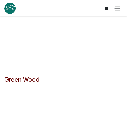
Se rendre au contenu
Green Wood