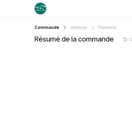
Se rendre au contenu
Réserver
Nos croisières
Privati
Commande
Adresse
Paiement
Résumé de la commande
C