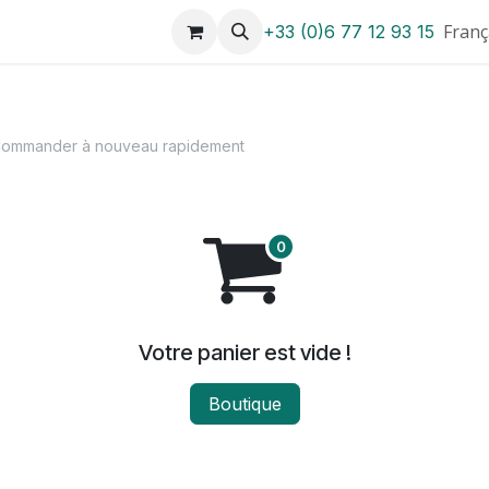
sation
Nos itinéraires
Nos bateaux
greenwood-boat
Franç
+33 (0)6 77 12 93 15
ommander à nouveau rapidement
Votre panier est vide !
Boutique