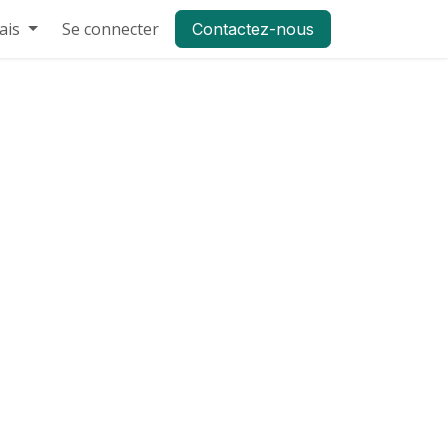
ais
À propos
Se connecter
Blog
FAQ
Aide
Contactez-nous