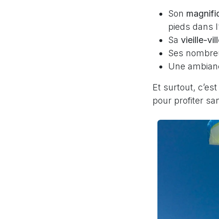
Son
magnifi
pieds dans l
Sa
vieille-vil
Ses nombr
Une ambianc
Et surtout, c’est
pour profiter sa