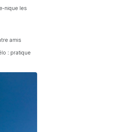
ue-nique les
ntre amis
élo : pratique