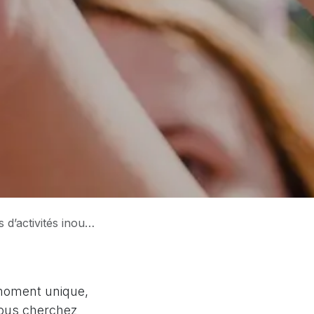
vités inoubliables !
 moment unique,
 vous cherchez