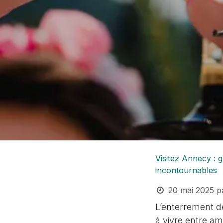
Visitez Annecy : g
incontournables
20 mai 2025
p
L’enterrement d
à vivre entre am