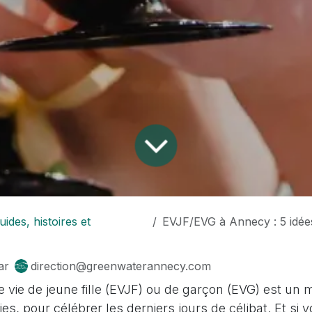
uides, histoires et
EVJF/EVG à Annecy : 5 idées d’acti
ar
direction@greenwaterannecy.com
e vie de jeune fille (EVJF) ou de garçon (EVG) est un
ies, pour célébrer les derniers jours de célibat. Et si