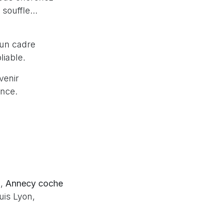
e souffle…
 un cadre
liable.
venir
ence.
e,
Annecy coche
uis Lyon,