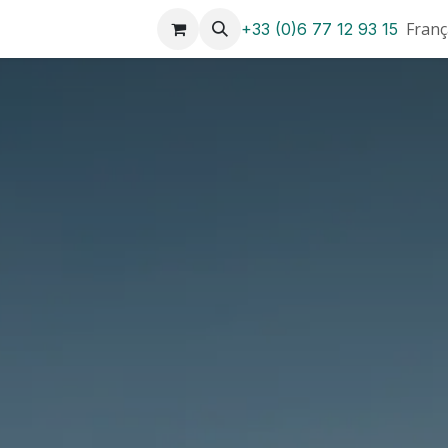
sation
Nos itinéraires
Nos bateaux
greenwood-boat
Franç
+33 (0)6 77 12 93 15